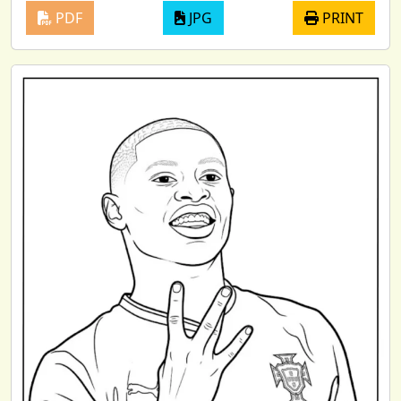
PDF
JPG
PRINT