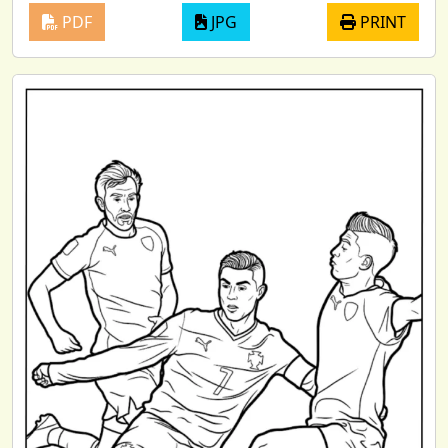
PDF
JPG
PRINT