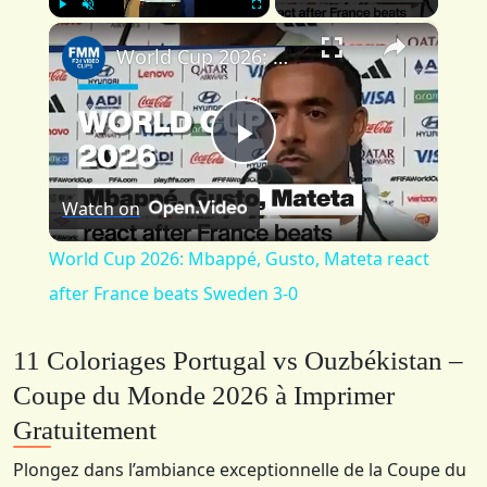
×
Play
Unmute
Fullscreen
World Cup 2026: Mbappé, Gusto, Mateta react after France beats Sweden 3-0
Play
Watch on
Video
World Cup 2026: Mbappé, Gusto, Mateta react
after France beats Sweden 3-0
11 Coloriages Portugal vs Ouzbékistan –
Coupe du Monde 2026 à Imprimer
Gratuitement
Plongez dans l’ambiance exceptionnelle de la Coupe du