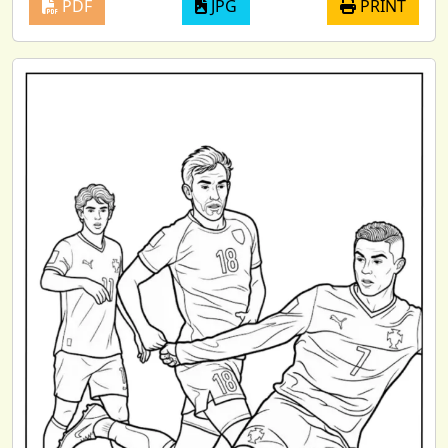
PDF
JPG
PRINT