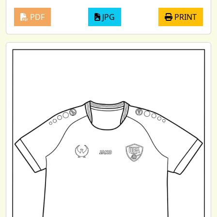
PDF
JPG
PRINT