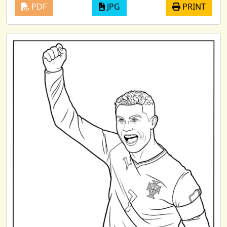
PDF
JPG
PRINT