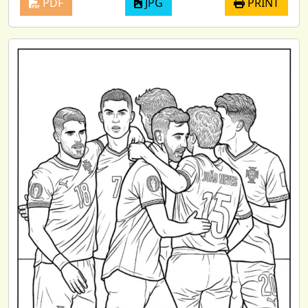
PDF
JPG
PRINT