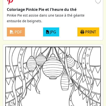
♥
Coloriage Pinkie Pie et l'heure du thé
Pinkie Pie est assise dans une tasse à thé géante
entourée de beignets.
PDF
JPG
PRINT