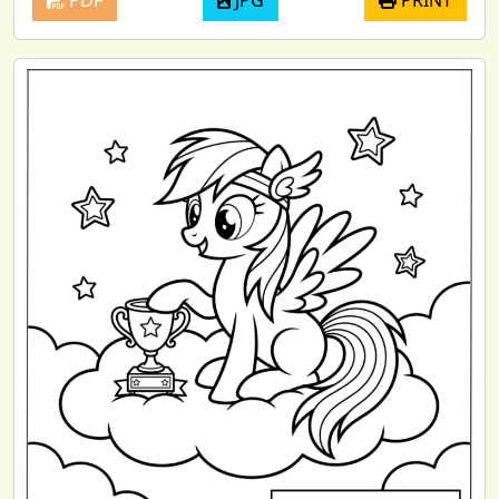
PDF
JPG
PRINT