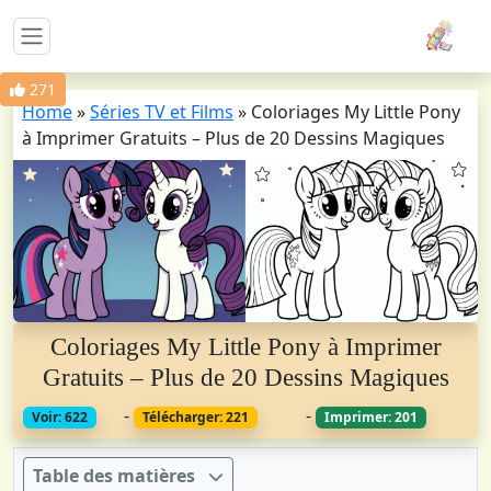
271
Home
»
Séries TV et Films
»
Coloriages My Little Pony
à Imprimer Gratuits – Plus de 20 Dessins Magiques
Coloriages My Little Pony à Imprimer
Gratuits – Plus de 20 Dessins Magiques
-
-
Voir: 622
Télécharger: 221
Imprimer: 201
Table des matières