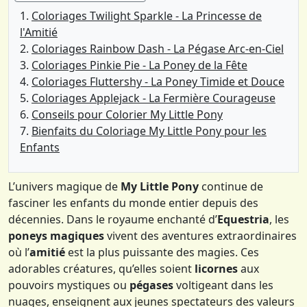
Coloriages Twilight Sparkle - La Princesse de
l'Amitié
Coloriages Rainbow Dash - La Pégase Arc-en-Ciel
Coloriages Pinkie Pie - La Poney de la Fête
Coloriages Fluttershy - La Poney Timide et Douce
Coloriages Applejack - La Fermière Courageuse
Conseils pour Colorier My Little Pony
Bienfaits du Coloriage My Little Pony pour les
Enfants
L’univers magique de
My Little Pony
continue de
fasciner les enfants du monde entier depuis des
décennies. Dans le royaume enchanté d’
Equestria
, les
poneys magiques
vivent des aventures extraordinaires
où l’
amitié
est la plus puissante des magies. Ces
adorables créatures, qu’elles soient
licornes
aux
pouvoirs mystiques ou
pégases
voltigeant dans les
nuages, enseignent aux jeunes spectateurs des valeurs