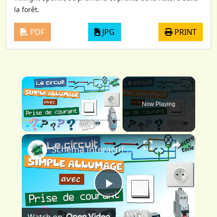
la forêt.
PDF
JPG
PRINT
×
Now Playing
×
Play
Unmute
Fullscreen
Schéma interactif du simple allumage avec prise de courant commandée
Play