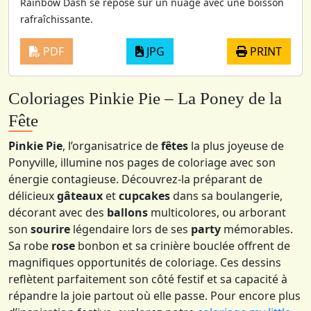
Rainbow Dash se repose sur un nuage avec une boisson
rafraîchissante.
PDF
JPG
PRINT
Coloriages Pinkie Pie – La Poney de la
Fête
Pinkie Pie
, l’organisatrice de
fêtes
la plus joyeuse de
Ponyville, illumine nos pages de coloriage avec son
énergie contagieuse. Découvrez-la préparant de
délicieux
gâteaux
et
cupcakes
dans sa boulangerie,
décorant avec des
ballons
multicolores, ou arborant
son
sourire
légendaire lors de ses
party
mémorables.
Sa robe
rose
bonbon et sa crinière bouclée offrent de
magnifiques opportunités de coloriage. Ces dessins
reflètent parfaitement son côté festif et sa capacité à
répandre la joie partout où elle passe. Pour encore plus