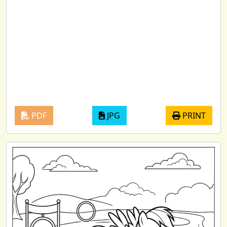
PDF
JPG
PRINT