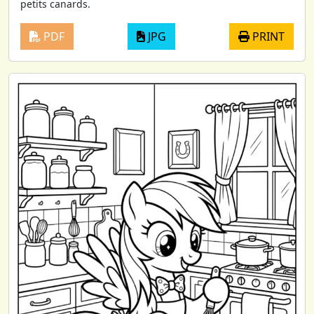
petits canards.
PDF
JPG
PRINT