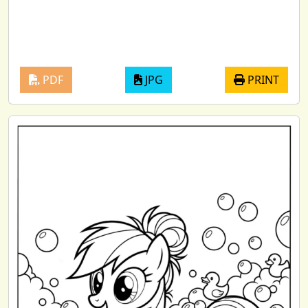
PDF
JPG
PRINT