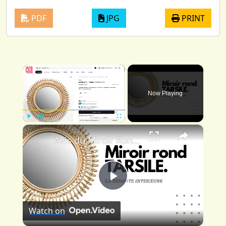
PDF
JPG
PRINT
×
Now Playing
×
Play
Unmute
Fullscreen
Avis du Miroir Rond TARSILE - La Redoute
Play
Watch on
Video