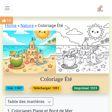
14
Home
»
Nature
»
Coloriage Été
Coloriage Été
-
-
Voir: 1167
Télécharger: 1951
Imprimer: 1511
Table des matières
Coloriages Plage et Bord de Mer