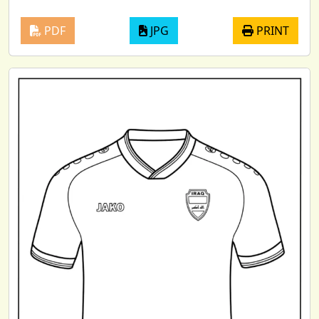
PDF
JPG
PRINT