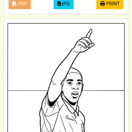
PDF
JPG
PRINT