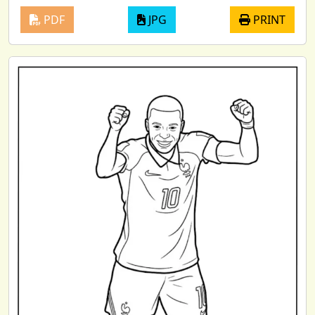
PDF
JPG
PRINT