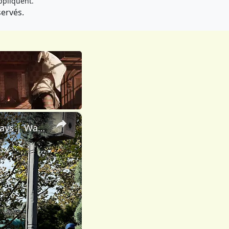
ppliquent.
servés.
×
Père Noël | France Storyteller | EPCOT | Disney Festival of Holidays | Walt Disney World 2023 4K