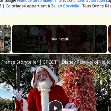
par Google
Politique de confidentialité
et
Conditions d’utilisation
s’a
6 | ColoriageX appartient à
Zelian Corvielle
. Tous Droits Ré
×
Now Playing
 Video