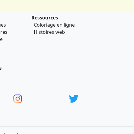
Ressources
ges
Coloriage en ligne
ires
Histoires web
ce
s