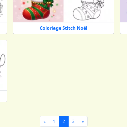
Coloriage Stitch Noël
«
1
2
3
»