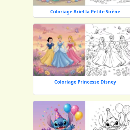
Explorez, téléchargez et amu
Coloriage Ariel la Petite Sirène
Parcourez librement notre collection et cho
impression rapide et facile. Que ce soit po
quotidien grâce à vos couleurs.
Coloriage Princesse Disney