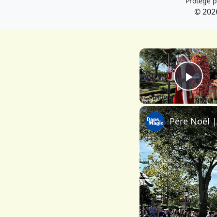
Protégé 
© 202
Play