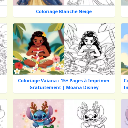
sez-vous
Coloriage Blanche Neige
isissez le Coloriage qui vous inspire. Chaque Dessin est di
ur jouer, apprendre ou partager un moment en famille, laiss
Coloriage Vaiana : 15+ Pages à Imprimer
C
Gratuitement | Moana Disney
I