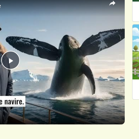
e
Play
Video