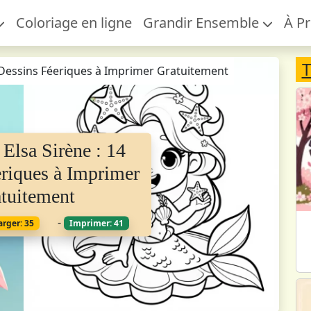
Coloriage en ligne
Grandir Ensemble
À P
T
4 Dessins Féeriques à Imprimer Gratuitement
 Elsa Sirène : 14
riques à Imprimer
tuitement
-
arger: 35
Imprimer: 41