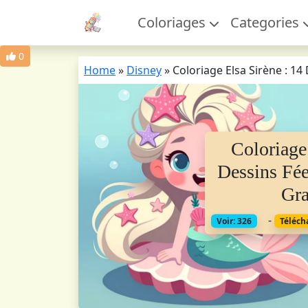
Coloriages
Categories
0
Home
»
Disney
»
Coloriage Elsa Sirène : 1
Coloriage
Dessins Fée
Gra
-
Voir: 326
Téléch