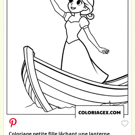
♥
Coloriage petite fille lâchant une lanterne