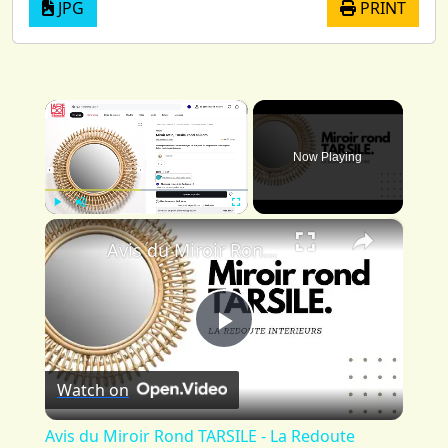
JPG
PRINT
×
Now Playing
×
Play
Unmute
Fullscreen
Avis du Miroir Rond TARSILE - La Redoute
Play
Watch on
Video
Avis du Miroir Rond TARSILE - La Redoute