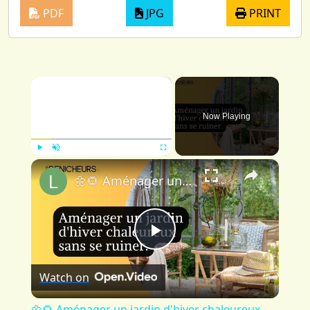
PDF
JPG
PRINT
×
Now Playing
×
Play
Unmute
Fullscreen
🌼🌻 Aménager un jardin d'hiver chaleureux sans se ruiner : astuces et conseils 💐🌷
Play
Watch on
Video
🌼🌻 Aménager un jardin d'hiver chaleureux