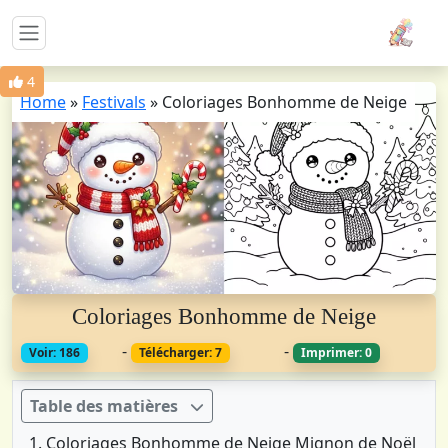
4
Home
»
Festivals
»
Coloriages Bonhomme de Neige
Coloriages Bonhomme de Neige
-
-
Voir: 186
Télécharger: 7
Imprimer: 0
Table des matières
Coloriages Bonhomme de Neige Mignon de Noël