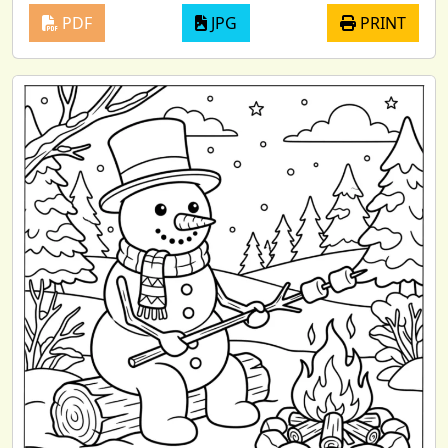
PDF
JPG
PRINT