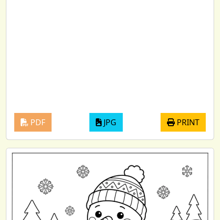
PDF
JPG
PRINT