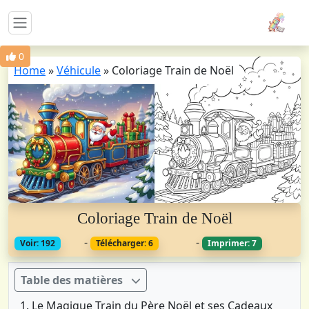
0
Home
»
Véhicule
»
Coloriage Train de Noël
Coloriage Train de Noël
-
-
Voir: 192
Télécharger: 6
Imprimer: 7
Table des matières
Le Magique Train du Père Noël et ses Cadeaux