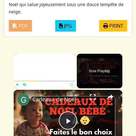
Noël qui salue joyeusement sous une douce tempête de
neige.
PDF
JPG
PRINT
×
Now Playing
×
Play
Unmute
Fullscreen
Cadeaux de Noël bébé : Faites le bon choix
Play