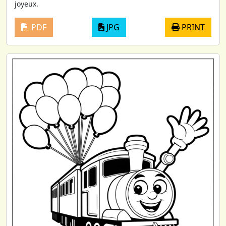
joyeux.
PDF
JPG
PRINT