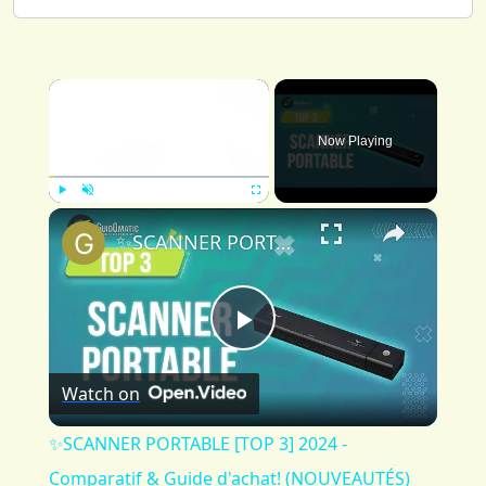
×
Now Playing
×
Play
Unmute
Fullscreen
✨SCANNER PORTABLE [TOP 3] 2024 - Comparatif & Guide d'achat! (NOUVEAUTÉS)
Play
Watch on
Video
✨SCANNER PORTABLE [TOP 3] 2024 -
Comparatif & Guide d'achat! (NOUVEAUTÉS)