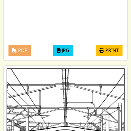
PDF
JPG
PRINT