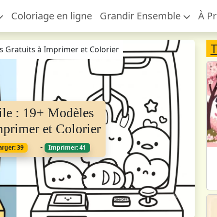
Coloriage en ligne
Grandir Ensemble
À P
T
s Gratuits à Imprimer et Colorier
ile : 19+ Modèles
mprimer et Colorier
-
arger: 39
Imprimer: 41