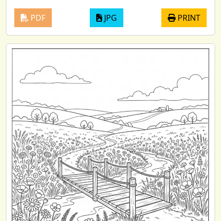
PDF
JPG
PRINT