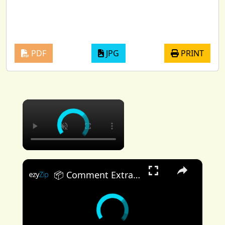
PDF
JPG
PRINT
×
×
📦 Comment Extraire des Fichiers VPK En Ligne Gratuit | Sans Installation de Logiciel