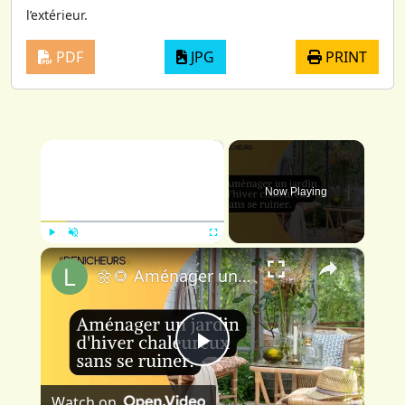
l’extérieur.
PDF
JPG
PRINT
×
Now Playing
×
Play
Unmute
Fullscreen
🌼🌻 Aménager un jardin d'hiver chaleureux sans se ruiner : astuces et conseils 💐🌷
Play
Watch on