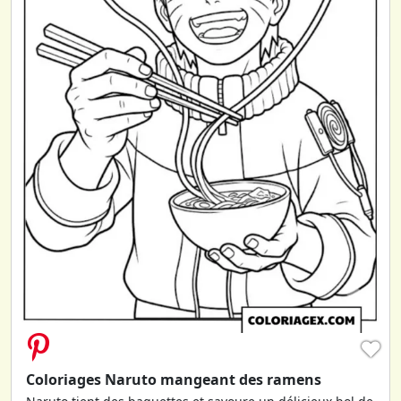
♥
Coloriages Naruto mangeant des ramens