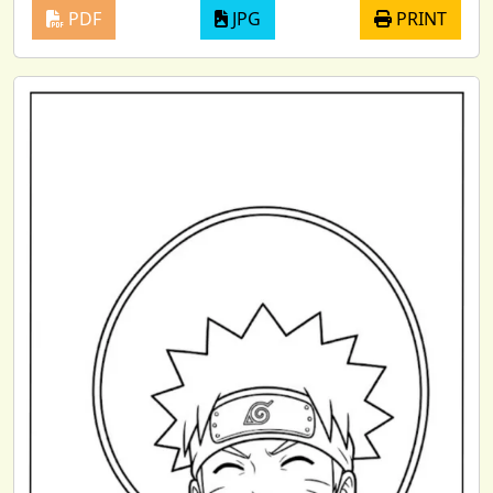
PDF
JPG
PRINT