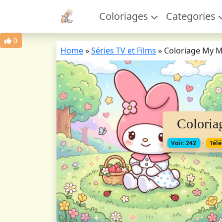
Coloriages
Categories
0
Home
»
Séries TV et Films
»
Coloriage My 
Colori
-
Voir: 242
Télé