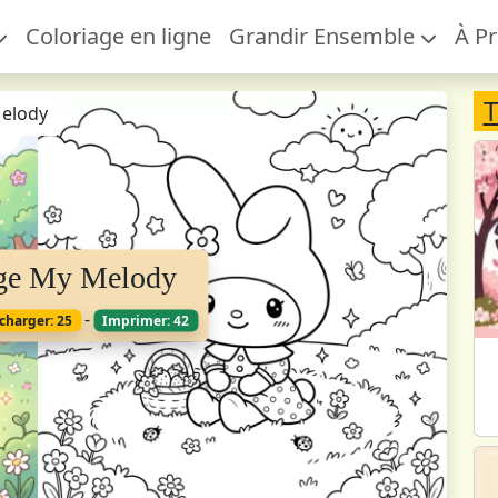
Coloriage en ligne
Grandir Ensemble
À P
T
Melody
age My Melody
-
charger: 25
Imprimer: 42