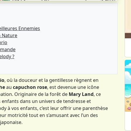
eilleures Ennemies
a Nature
nrio
urmande
elody ?
io
, où la douceur et la gentillesse règnent en
che
au
capuchon rose
, est devenue une icône
ation. Originaire de la forêt de
Mary Land
, ce
 enfants dans un univers de tendresse et
y à vos enfants, c’est leur offrir une parenthèse
eur motricité tout en s’amusant avec l’un des
japonaise.