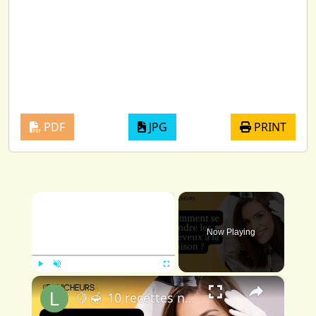
PDF
JPG
PRINT
×
Now Playing
×
Play
Unmute
Fullscreen
🍋 🍯 10 recettes naturelles pour se teindre ou camoufler les cheveux blancs à la maison 👱‍♀️