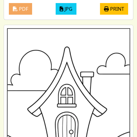
PDF
JPG
PRINT