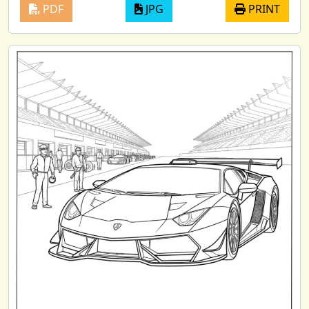
PDF
JPG
PRINT