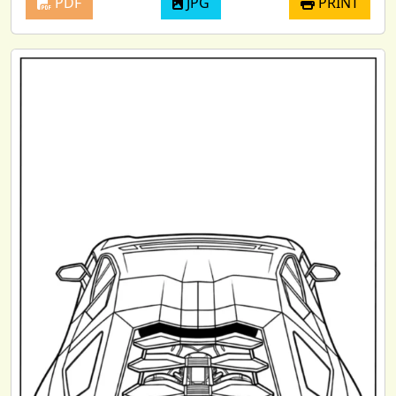
PDF
JPG
PRINT