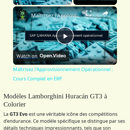
×
Play
Unmute
Fullscreen
Maîtrisez l'Approvisionnement Opérationnel : Cours Complet en ERP
Play
Watch on
Video
Maîtrisez l'Approvisionnement Opérationnel :
Cours Complet en ERP
Modèles Lamborghini Huracán GT3 à
Colorier
La
GT3 Evo
est une véritable icône des compétitions
d’endurance. Ce modèle spécifique se distingue par ses
détails techniques impressionnants, tels que son