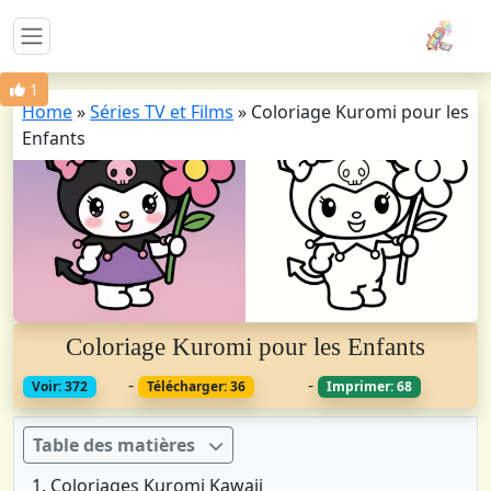
1
Home
»
Séries TV et Films
»
Coloriage Kuromi pour les
Enfants
Coloriage Kuromi pour les Enfants
-
-
Voir: 372
Télécharger: 36
Imprimer: 68
Table des matières
Coloriages Kuromi Kawaii