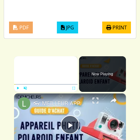
PDF
JPG
PRINT
×
Now Playing
×
Play
Unmute
Fullscreen
👓 MEILLEUR APPAREIL PHOTO POLAROID POUR ENFANT - Comparatif & Guide d'achat
Play