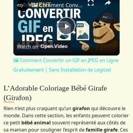
🖼️ Comment Convertir un GIF en JPEG en Ligne Gratuitement | Sans Installation de Logiciel
Play
Watch on
Video
🖼️ Comment Convertir un GIF en JPEG en Ligne
Gratuitement | Sans Installation de Logiciel
L’Adorable Coloriage Bébé Girafe
(Girafon)
Rien n’est plus craquant qu’un
girafon
qui découvre le
monde. Dans cette section, les enfants peuvent colorier
ce petit
bébé animal
souvent représenté aux côtés de
sa maman pour souligner l’esprit de
famille girafe
. Ces