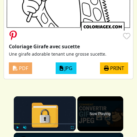
♥
Coloriage Girafe avec sucette
Une girafe adorable tenant une grosse sucette.
PDF
JPG
PRINT
×
Now Playing
×
Play
Unmute
Fullscreen