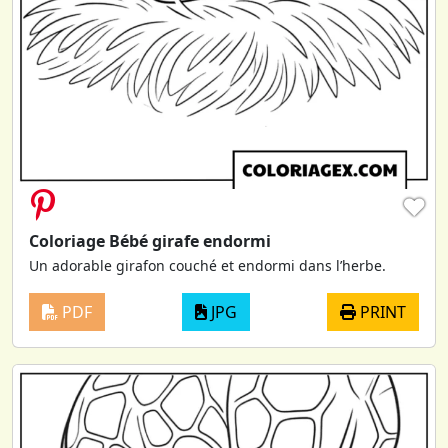
♥
Coloriage Bébé girafe endormi
Un adorable girafon couché et endormi dans l’herbe.
PDF
JPG
PRINT