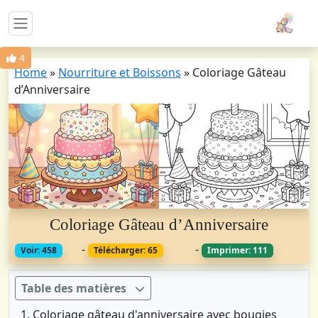
4
Home
»
Nourriture et Boissons
»
Coloriage Gâteau
d’Anniversaire
Coloriage Gâteau d’Anniversaire
-
-
Voir: 458
Télécharger: 65
Imprimer: 111
Table des matières
Coloriage gâteau d'anniversaire avec bougies