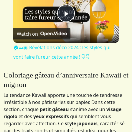
Play
Watch on
Video
🏠🛌🏾 Révélations déco 2024 : les styles qui
vont faire fureur cette année ! 👇 👇
Coloriage gâteau d’anniversaire Kawaii et
mignon
La tendance Kawaii apporte une touche de tendresse
irrésistible à nos pâtisseries sur papier. Dans cette
section, chaque
petit gâteau
s’anime avec un
visage
rigolo
et des
yeux expressifs
qui semblent vous
regarder avec affection. Ce
style japonais
, caractérisé
par des traits ronds et simplifiés, est idéal pour les