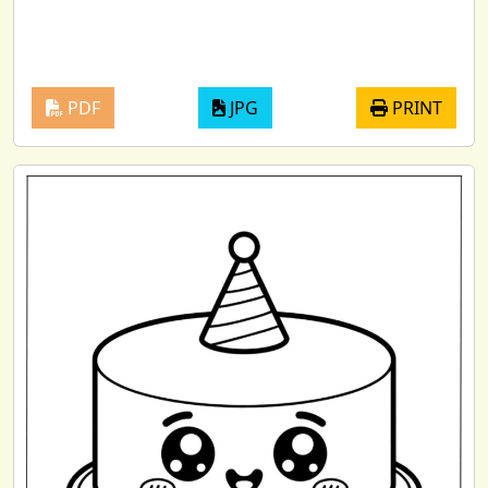
PDF
JPG
PRINT