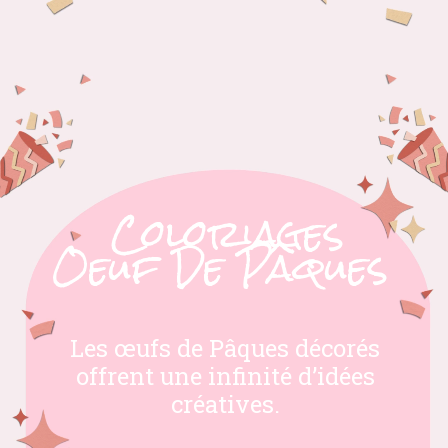
Coloriages
Oeuf De Pâques
Les œufs de Pâques décorés
offrent une infinité d’idées
créatives.