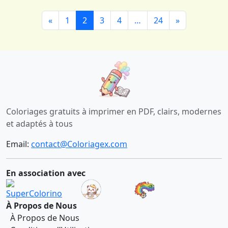
artistiques.
Cochez l’option « Ajuster à la page » pour vous
«
1
2
3
4
…
24
»
assurer que le dessin soit imprimé intégralement
sans être coupé.
Étape 4
: Créez sans limites : Il ne vous reste plus qu’à
préparer vos crayons préférés et à savourer un
moment de détente absolue !
Coloriages gratuits à imprimer en PDF, clairs, modernes
et adaptés à tous
Email:
contact@Coloriagex.com
En association avec
À Propos de Nous
À Propos de Nous