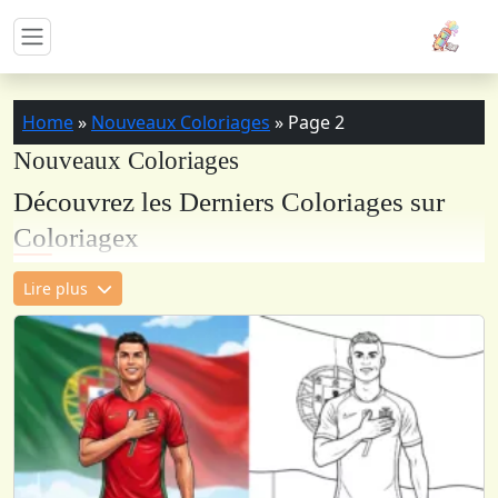
Home
»
Nouveaux Coloriages
»
Page 2
Nouveaux Coloriages
Découvrez les Derniers Coloriages sur
Coloriagex
Chez Coloriagex, l’inspiration est un flux continu qui ne
Lire plus
s’arrête jamais. Nous enrichissons régulièrement notre
bibliothèque avec les nouveaux modèles de coloriage
les plus récents, conçus avec soin pour suivre les
tendances artistiques actuelles et les événements
marquants de l’année. Chaque dessin inédit qui rejoint
notre collection n’est pas seulement une page blanche,
c’est une invitation sincère à saisir vos crayons et à
commencer votre propre voyage artistique.