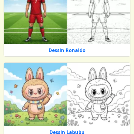
des thèmes qui apportent à la fois de la joie et une
réelle valeur éducative :
Tendances Saisonnières
: Des illustrations
exclusives basées sur les fêtes et événements à
venir, pour que vous et vos enfants soyez toujours
au cœur de l’actualité créative.
Personnages Favoris
: Des mises à jour constantes
Dessin Ronaldo
incluant les héros de dessins animés, les
personnages de bandes dessinées et les icônes
culturelles les plus plébiscités.
Nouveaux Motifs Relaxants
: Des mandalas
raffinés et des paysages apaisants fraîchement
ajoutés, spécialement conçus pour ceux qui
recherchent une thérapie efficace contre le stress.
Dessin Labubu