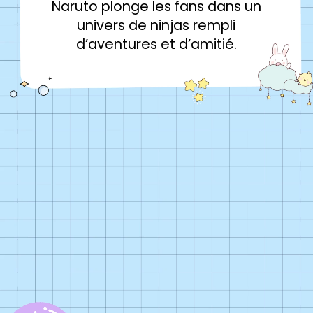
Naruto plonge les fans dans un
univers de ninjas rempli
d’aventures et d’amitié.